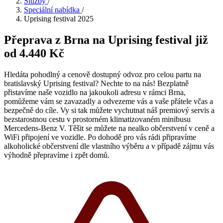
Služby
/
Speciální nabídka
/
Uprising festival 2025
Přeprava z Brna na Uprising festival
již
od 4.440 Kč
Hledáta pohodlný a cenově dostupný odvoz pro celou partu na
bratislavský Uprising festival? Nechte to na nás! Bezplatně
přistavíme naše vozidlo na jakoukoli adresu v rámci Brna,
pomůžeme vám se zavazadly a odvezeme vás a vaše přátele včas a
bezpečně do cíle. Vy si tak můžete vychutnat náš premiový servis a
bezstarostnou cestu v prostorném klimatizovaném minibusu
Mercedens-Benz V. Těšit se můžete na nealko občerstvení v ceně a
WiFi připojení ve vozidle. Po dohodě pro vás rádi připravíme
alkoholické občerstvení dle vlastního výběru a v případě zájmu vás
výhodně přepravíme i zpět domů.