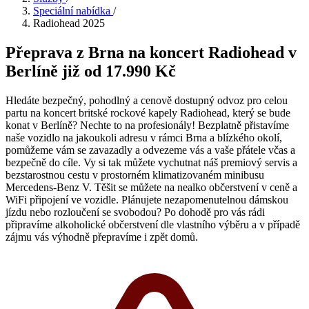
Speciální nabídka
/
Radiohead 2025
Přeprava z Brna na koncert Radiohead v
Berlíně
již od 17.990 Kč
Hledáte bezpečný, pohodlný a cenově dostupný odvoz pro celou
partu na koncert britské rockové kapely Radiohead, který se bude
konat v Berlíně? Nechte to na profesionály! Bezplatně přistavíme
naše vozidlo na jakoukoli adresu v rámci Brna a blízkého okolí,
pomůžeme vám se zavazadly a odvezeme vás a vaše přátele včas a
bezpečně do cíle. Vy si tak můžete vychutnat náš premiový servis a
bezstarostnou cestu v prostorném klimatizovaném minibusu
Mercedens-Benz V. Těšit se můžete na nealko občerstvení v ceně a
WiFi připojení ve vozidle. Plánujete nezapomenutelnou dámskou
jízdu nebo rozloučení se svobodou? Po dohodě pro vás rádi
připravíme alkoholické občerstvení dle vlastního výběru a v případě
zájmu vás výhodně přepravíme i zpět domů.